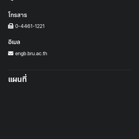
โทรสาร
0-4461-1221
อีเมล
engb.bru.ac.th
แผนที่