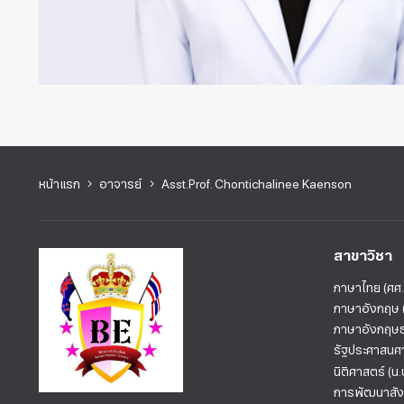
หน้าแรก
อาจารย์
Asst.Prof. Chontichalinee Kaenson
สาขาวิชา
ภาษาไทย (ศศ.
ภาษาอังกฤษ (
ภาษาอังกฤษธุ
รัฐประศาสนศา
นิติศาสตร์ (น.
การพัฒนาสังค